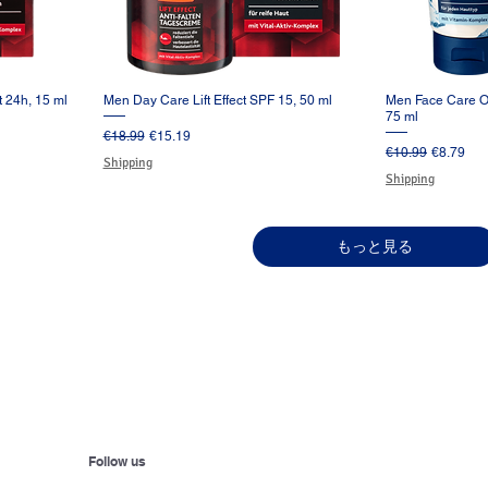
t 24h, 15 ml
Men Day Care Lift Effect SPF 15, 50 ml
Men Face Care O
ー
クイックビュー
ク
75 ml
通常価格
セール価格
€18.99
€15.19
通常価格
セール価
€10.99
€8.79
Shipping
Shipping
もっと見る
Follow us