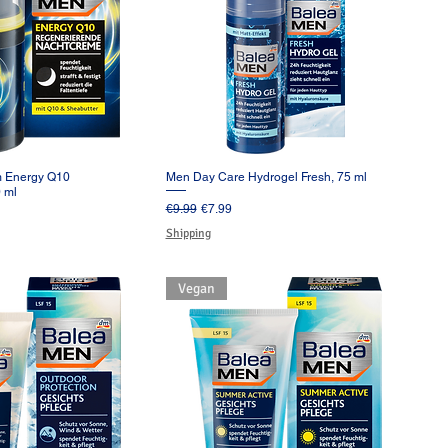
m Energy Q10
Men Day Care Hydrogel Fresh, 75 ml
イックビュー
クイックビュー
 ml
通常価格
セール価格
€9.99
€7.99
格
Shipping
Vegan