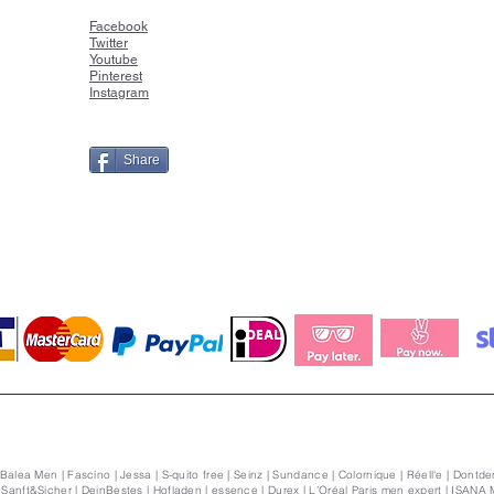
Faceboo
k
Twitter
Youtube
Pinterest
Instagram
Share
 Balea Men | Fascíno | Jessa | S-quito free | Seinz | Sundance | Colornique | Réell'e | Dontden
| Sanft&Sicher | DeinBestes | Hofladen | essence | Durex | L’Oréal Paris men expert | ISANA 