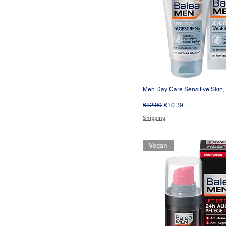
Men Day Care Sensitive Skin,
クイックビュ
通常価格
セール価格
€12.99
€10.39
Shipping
Vegan