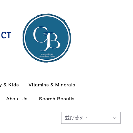
UCT
y & Kids
Vitamins & Minerals
About Us
Search Results
並び替え：