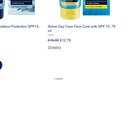
utdoor Protection SPF15,
Active Day Care Face Care with SPF 15, 75
イックビュー
クイックビュー
ml
格
通常価格
セール価格
€15.99
€12.79
Shipping
®© Copyright