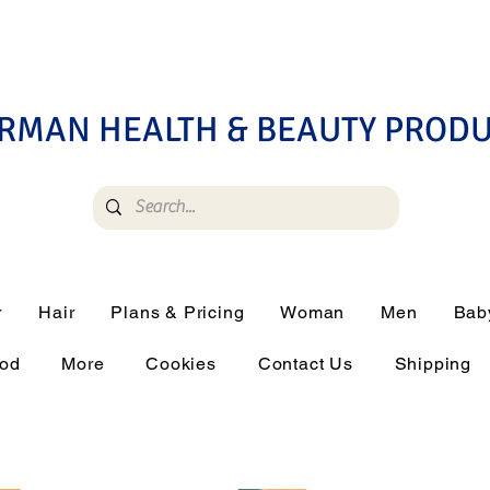
RMAN HEALTH & BEAUTY PROD
r
Hair
Plans & Pricing
Woman
Men
Bab
ood
More
Cookies
Contact Us
Shipping