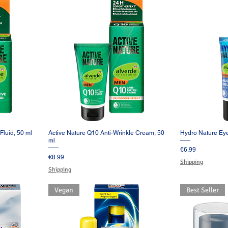
Fluid, 50 ml
Active Nature Q10 Anti-Wrinkle Cream, 50
Hydro Nature Eye
ー
クイックビュー
ク
ml
価格
€6.99
価格
€8.99
Shipping
Shipping
Vegan
Best Seller