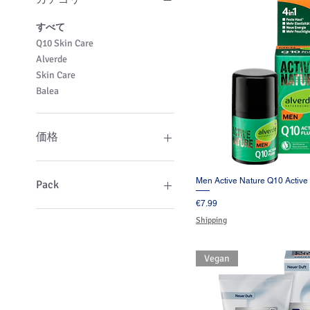
すべて
Q10 Skin Care
Alverde
Skin Care
Balea
価格
€5
€16
Men Active Nature Q10 Active 
クイックビュ
Pack
価格
€7.99
1 Pack
Shipping
2 Packs
2 Pacls
Vegan
4 Packs