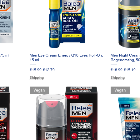
 75 ml
Men Eye Cream Energy Q10 Eyes Roll-On,
Men Night Crea
ー
クイックビュー
ク
15 ml
Regenerating, 50
通常価格
セール価格
通常価格
セール価
€15.99
€12.79
€18.99
€15.19
Shipping
Shipping
Vegan
Vegan