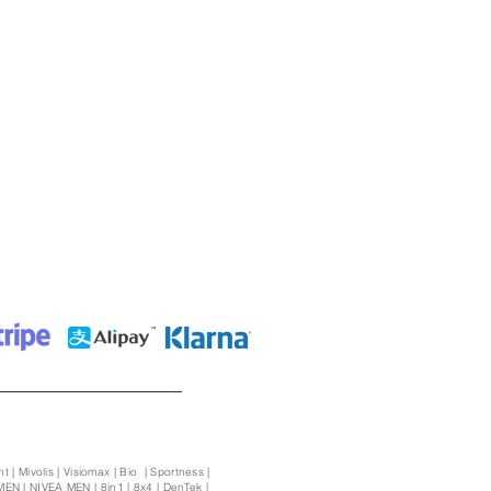
t | Mivolis | Visiomax | Bio | Sportness |
MEN | NIVEA MEN | 8in1 | 8x4 | DenTek |