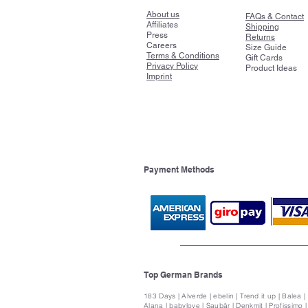
About us
FAQs & Contact
Affiliates
Shipping
Press
Returns
Careers
Size Guide
Terms & Conditions
Gift Cards
Privacy Policy
Product Ideas
Imprint
Payment Methods
Top German Brands
183 Days | Alverde | ebelin | Trend it up | Balea |
Alana | babylove | Saubär | Denkmit | Profissimo 