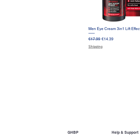
Men Eye Cream 3in1 Lift Effec
クイックビュ
通常価格
セール価格
€17.99
€14.39
Shipping
GHBP
Help & Support